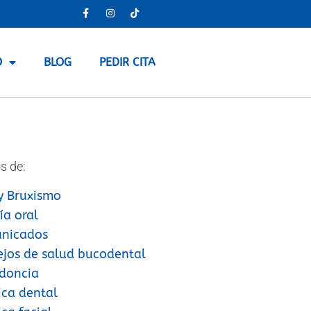
O
BLOG
PEDIR CITA
s de:
y Bruxismo
ía oral
nicados
ejos de salud bucodental
doncia
ica dental