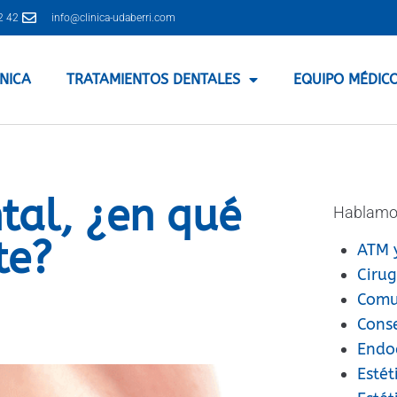
2 42
info@clinica-udaberri.com
ÍNICA
TRATAMIENTOS DENTALES
EQUIPO MÉDIC
tal, ¿en qué
Hablamo
te?
ATM 
Cirug
Comu
Cons
Endo
Estét