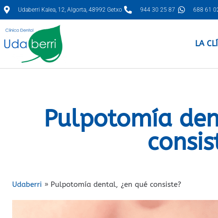
Udaberri Kalea, 12, Algorta, 48992 Getxo
944 30 25 87
688 61 0
LA CL
Pulpotomía den
consis
Udaberri
»
Pulpotomía dental, ¿en qué consiste?