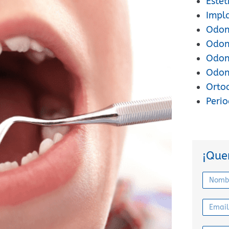
Estét
Impl
Odont
Odon
Odont
Odon
Orto
Peri
¡Que