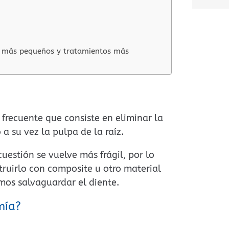
A
l
t
e
os más pequeños y tratamientos más
r
n
a
t
frecuente que consiste en eliminar la
i
a su vez la pulpa de la raíz.
v
e
uestión se vuelve más frágil, por lo
:
truirlo con composite u otro material
mos salvaguardar el diente.
mía?