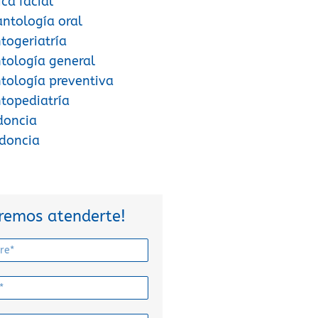
ica facial
antología oral
ogeriatría
tología general
ología preventiva
topediatría
doncia
odoncia
remos atenderte!