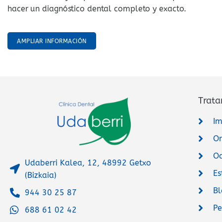
hacer un diagnóstico dental completo y exacto.
AMPLIAR INFORMACIÓN
Trata
Im
Or
Od
Udaberri Kalea, 12, 48992 Getxo
Es
(Bizkaia)
Bl
944 30 25 87
Pe
688 61 02 42