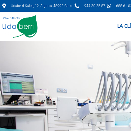
Udaberri Kalea, 12, Algorta, 48992 Getxo
944 30 25 87
688 61 0
LA CL