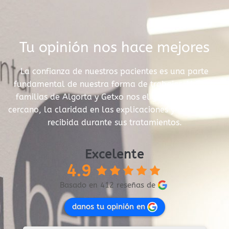
Tu opinión nos hace mejores
La confianza de nuestros pacientes es una parte
fundamental de nuestra forma de trabajar. Muchas
familias de Algorta y Getxo nos eligen por el trato
cercano, la claridad en las explicaciones y la atención
recibida durante sus tratamientos.
Excelente
4.9
Basado en 412 reseñas de
danos tu opinión en