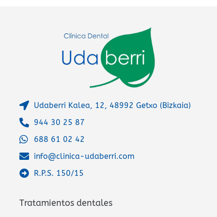
n
a
t
i
v
e
:
Udaberri Kalea, 12, 48992 Getxo (Bizkaia)
944 30 25 87
688 61 02 42
info@clinica-udaberri.com
R.P.S. 150/15
Tratamientos dentales