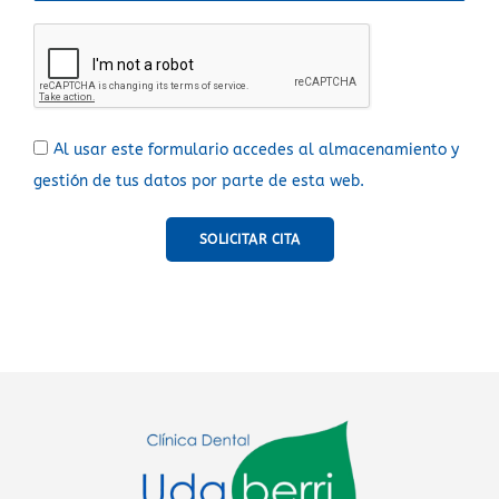
Al usar este formulario accedes al almacenamiento y
gestión de tus datos por parte de esta web.
SOLICITAR CITA
A
l
t
e
r
n
a
t