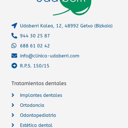
i
v
e
Udaberri Kalea, 12, 48992 Getxo (Bizkaia)
:
944 30 25 87
688 61 02 42
info@clinica-udaberri.com
R.P.S. 150/15
Tratamientos dentales
Implantes dentales
Ortodoncia
Odontopediatría
Estética dental