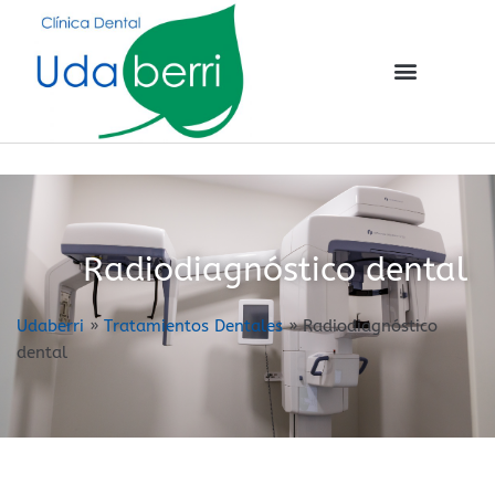
Radiodiagnóstico dental
Udaberri
»
Tratamientos Dentales
»
Radiodiagnóstico
dental