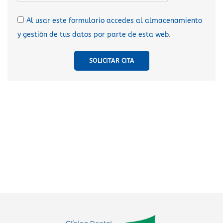
Al usar este formulario accedes al almacenamiento
y gestión de tus datos por parte de esta web.
SOLICITAR CITA
A
l
t
e
r
n
a
t
i
v
e