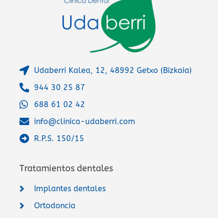
:
Udaberri Kalea, 12, 48992 Getxo (Bizkaia)
944 30 25 87
688 61 02 42
info@clinica-udaberri.com
R.P.S. 150/15
Tratamientos dentales
Implantes dentales
Ortodoncia