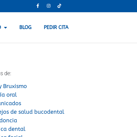
O
BLOG
PEDIR CITA
s de:
y Bruxismo
ía oral
nicados
ejos de salud bucodental
doncia
ica dental