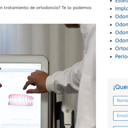
Estét
un tratamiento de ortodoncia? Te lo podemos
Impl
Odont
Odon
Odont
Odon
Orto
Peri
¡Que