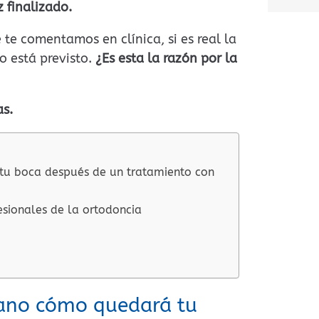
 finalizado.
A
l
 te comentamos en clínica, si es real la
t
mo está previsto.
¿Es esta la razón por la
e
r
n
as.
a
t
i
u boca después de un tratamiento con
v
e
esionales de la ortodoncia
:
ano cómo quedará tu