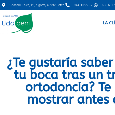
Udaberri Kalea, 12, Algorta, 48992 Getxo
944 30 25 87
688 61 0
LA CL
¿Te gustaría sabe
tu boca tras un 
ortodoncia? Te
mostrar antes