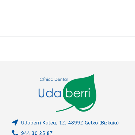
t
e
r
n
a
t
i
v
e
:
Udaberri Kalea, 12, 48992 Getxo (Bizkaia)
944 30 25 87