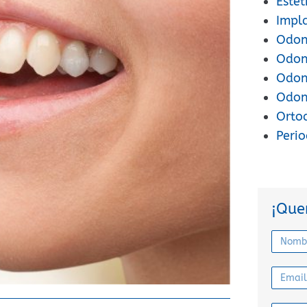
Estét
Impl
Odont
Odon
Odont
Odon
Orto
Peri
¡Que