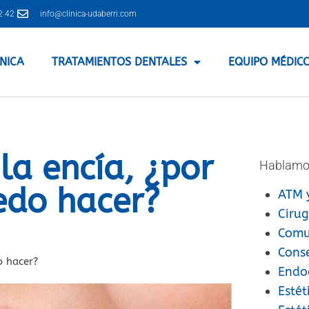
2 42
info@clinica-udaberri.com
ÍNICA
TRATAMIENTOS DENTALES
EQUIPO MÉDIC
la encía, ¿por
Hablamo
edo hacer?
ATM 
Cirug
Comu
Cons
o hacer?
Endo
Estét