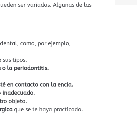
A
pueden ser variadas. Algunas de las
l
t
e
r
 dental, como, por ejemplo,
n
a
 sus tipos.
t
s o la periodontitis.
i
v
té en contacto con la encía.
e
o
inadecuado
.
:
tro objeto.
rgica
que se te haya practicado.