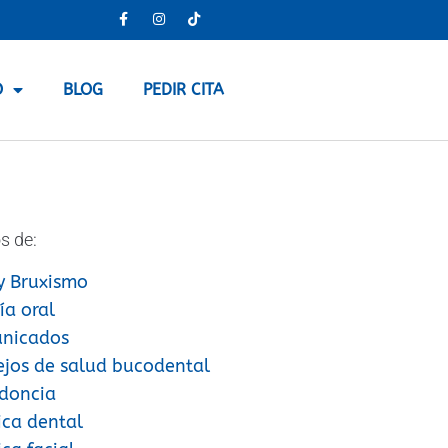
O
BLOG
PEDIR CITA
s de:
y Bruxismo
ía oral
nicados
ejos de salud bucodental
doncia
ica dental