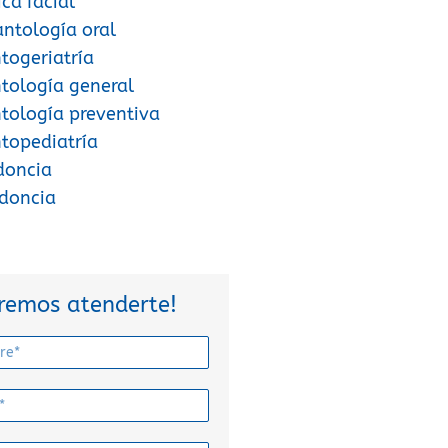
ica facial
antología oral
ogeriatría
tología general
ología preventiva
topediatría
doncia
odoncia
remos atenderte!