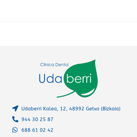
e
r
n
a
t
i
v
e
:
Udaberri Kalea, 12, 48992 Getxo (Bizkaia)
944 30 25 87
688 61 02 42