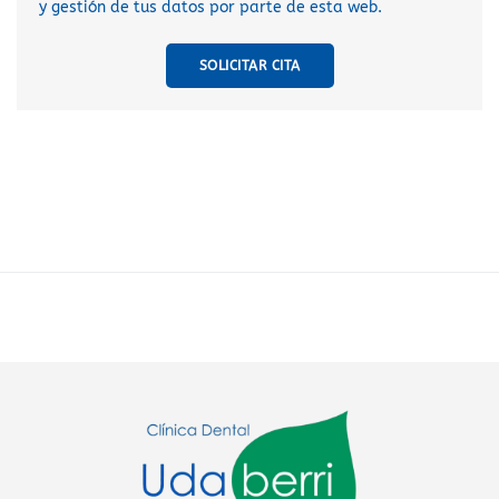
y gestión de tus datos por parte de esta web.
SOLICITAR CITA
A
l
t
e
r
n
a
t
i
v
e
: