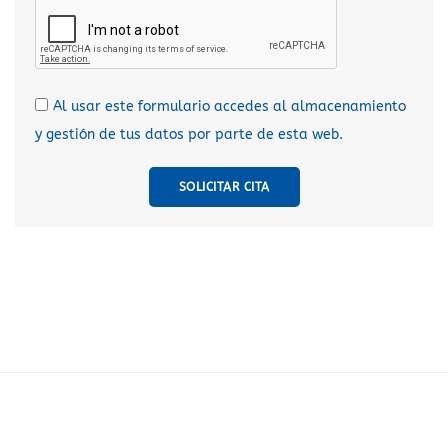
Al usar este formulario accedes al almacenamiento
y gestión de tus datos por parte de esta web.
SOLICITAR CITA
A
l
t
e
r
n
a
t
i