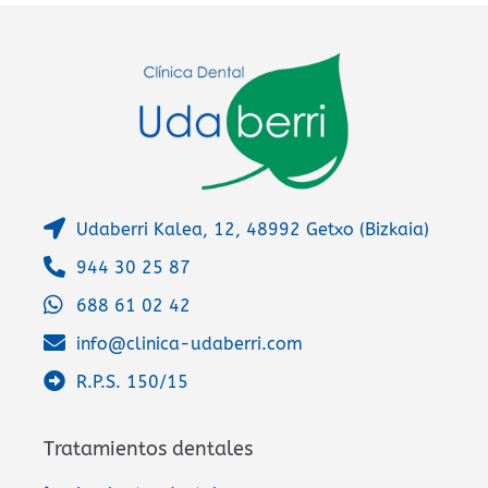
v
e
:
Udaberri Kalea, 12, 48992 Getxo (Bizkaia)
944 30 25 87
688 61 02 42
info@clinica-udaberri.com
R.P.S. 150/15
Tratamientos dentales