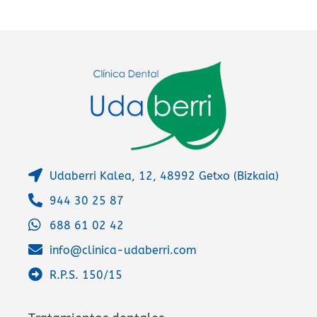
t
i
v
e
:
Udaberri Kalea, 12, 48992 Getxo (Bizkaia)
944 30 25 87
688 61 02 42
info@clinica-udaberri.com
R.P.S. 150/15