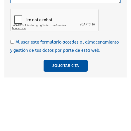
Al usar este formulario accedes al almacenamiento
y gestión de tus datos por parte de esta web.
SOLICITAR CITA
A
l
t
e
r
n
a