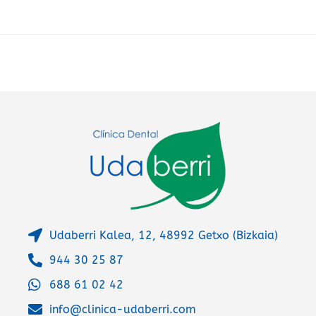
r
n
a
t
i
v
e
:
Udaberri Kalea, 12, 48992 Getxo (Bizkaia)
944 30 25 87
688 61 02 42
info@clinica-udaberri.com