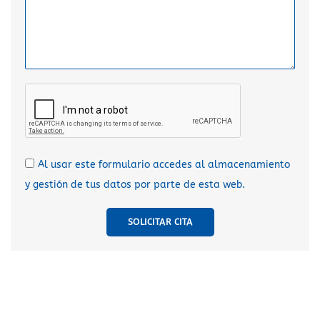
Al usar este formulario accedes al almacenamiento
y gestión de tus datos por parte de esta web.
SOLICITAR CITA
A
l
t
e