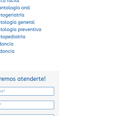
ica facial
antología oral
ogeriatría
tología general
ología preventiva
topediatría
doncia
odoncia
remos atenderte!