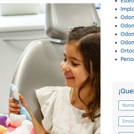
Estét
Impl
Odont
Odon
Odont
Odon
Orto
Peri
¡Que