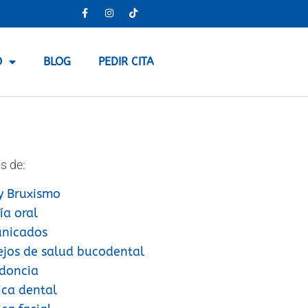
O
BLOG
PEDIR CITA
s de:
y Bruxismo
ía oral
nicados
ejos de salud bucodental
doncia
ica dental