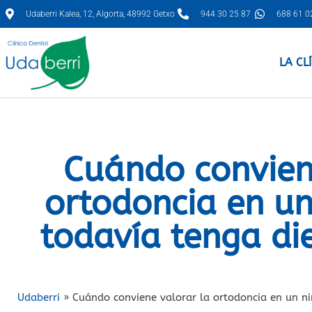
Udaberri Kalea, 12, Algorta, 48992 Getxo
944 30 25 87
688 61 0
LA CL
Cuándo convien
ortodoncia en u
todavía tenga di
Udaberri
»
Cuándo conviene valorar la ortodoncia en un ni