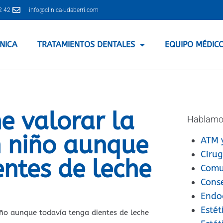
2 42
info@clinica-udaberri.com
ÍNICA
TRATAMIENTOS DENTALES
EQUIPO MÉDIC
e valorar la
Hablamo
n niño aunque
ATM 
Cirug
entes de leche
Comu
Cons
Endo
Estét
ño aunque todavía tenga dientes de leche