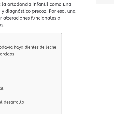
A
 la ortodoncia infantil como una
l
 y diagnóstico precoz. Por eso, una
t
r alteraciones funcionales o
e
s.
r
n
a
todavía haya dientes de leche
t
torcidos
i
v
e
:
il
l desarrollo