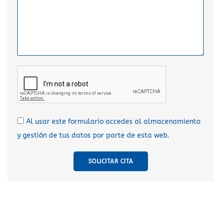
Al usar este formulario accedes al almacenamiento
y gestión de tus datos por parte de esta web.
SOLICITAR CITA
A
l
t
e