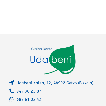
r
n
a
t
i
v
e
:
Udaberri Kalea, 12, 48992 Getxo (Bizkaia)
944 30 25 87
688 61 02 42