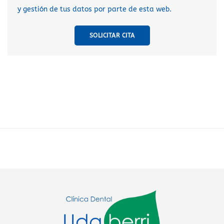
y gestión de tus datos por parte de esta web.
SOLICITAR CITA
A
l
t
e
r
n
a
t
i
v
e
: