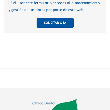
Al usar este formulario accedes al almacenamiento
y gestión de tus datos por parte de esta web.
SOLICITAR CITA
A
l
t
e
r
n
a
t
i
v
e
: