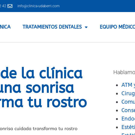
2 42
info@clinica-udaberri.com
ÍNICA
TRATAMIENTOS DENTALES
EQUIPO MÉDIC
de la clínica
Hablamo
una sonrisa
ATM 
Cirug
rma tu rostro
Comu
Cons
Endo
Estét
sonrisa cuidada transforma tu rostro