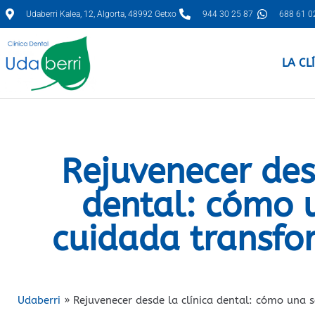
Udaberri Kalea, 12, Algorta, 48992 Getxo
944 30 25 87
688 61 0
LA CL
Rejuvenecer des
dental: cómo 
cuidada transfo
Udaberri
»
Rejuvenecer desde la clínica dental: cómo una 