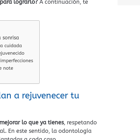
para lograrlo?
A continuación, te
A
l
t
e
 sonrisa
r
sa cuidada
n
ejuvenecido
a
 imperfecciones
t
e note
i
v
e
an a rejuvenecer tu
:
mejorar lo que ya tienes
, respetando
l. En este sentido, la odontología
daptadas a cada caso.