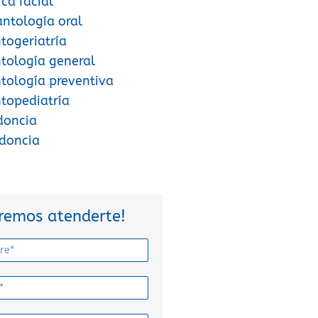
ica facial
antología oral
ogeriatría
tología general
ología preventiva
topediatría
doncia
odoncia
remos atenderte!