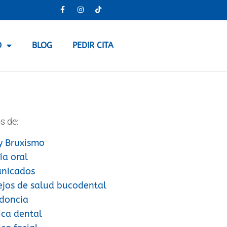
O
BLOG
PEDIR CITA
s de:
y Bruxismo
ía oral
nicados
ejos de salud bucodental
doncia
ica dental