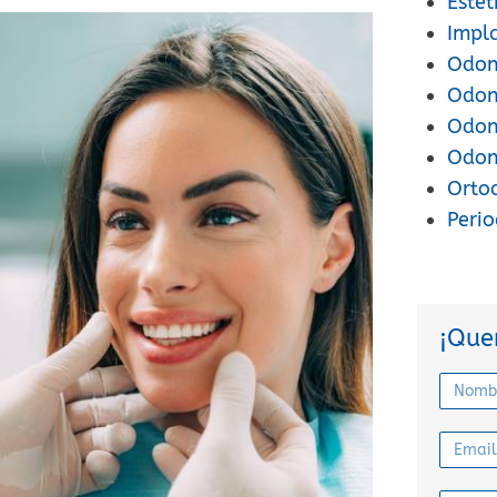
Estét
Impl
Odont
Odon
Odont
Odon
Orto
Peri
¡Que