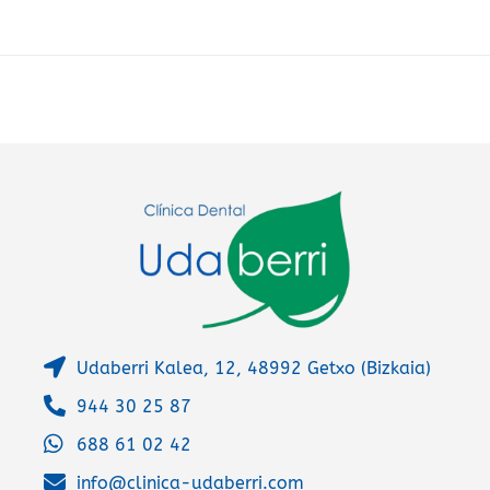
r
n
a
t
i
v
e
:
Udaberri Kalea, 12, 48992 Getxo (Bizkaia)
944 30 25 87
688 61 02 42
info@clinica-udaberri.com