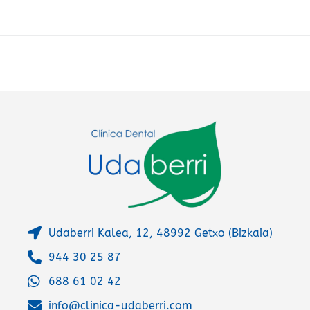
r
n
a
t
i
v
e
:
Udaberri Kalea, 12, 48992 Getxo (Bizkaia)
944 30 25 87
688 61 02 42
info@clinica-udaberri.com