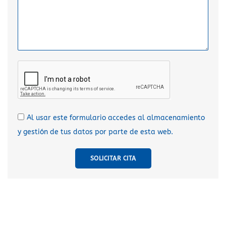
Al usar este formulario accedes al almacenamiento
y gestión de tus datos por parte de esta web.
SOLICITAR CITA
A
l
t
e