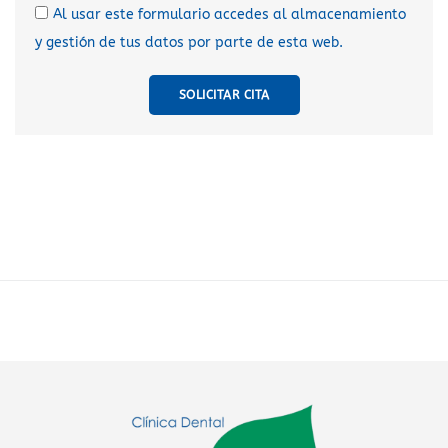
Al usar este formulario accedes al almacenamiento
y gestión de tus datos por parte de esta web.
SOLICITAR CITA
A
l
t
e
r
n
a
t
i
v
e
: