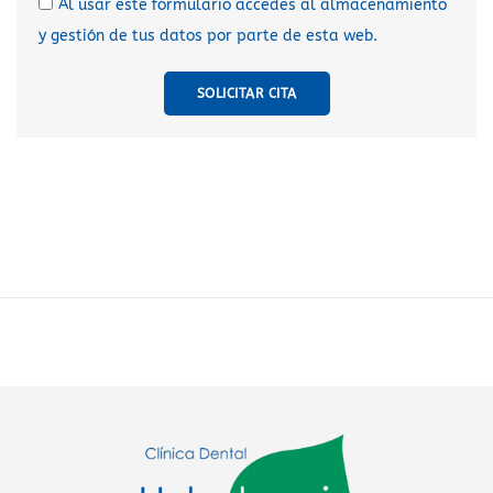
Al usar este formulario accedes al almacenamiento
y gestión de tus datos por parte de esta web.
SOLICITAR CITA
A
l
t
e
r
n
a
t
i
v
e
: