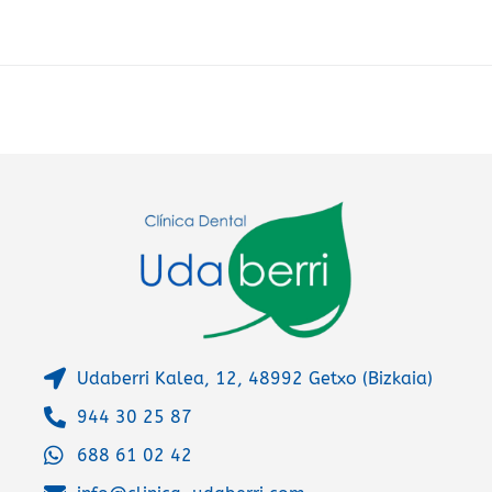
r
n
a
t
i
v
e
:
Udaberri Kalea, 12, 48992 Getxo (Bizkaia)
944 30 25 87
688 61 02 42