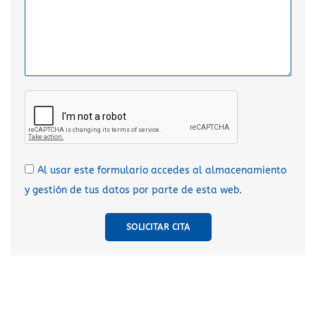
Al usar este formulario accedes al almacenamiento
y gestión de tus datos por parte de esta web.
SOLICITAR CITA
A
l
t
e