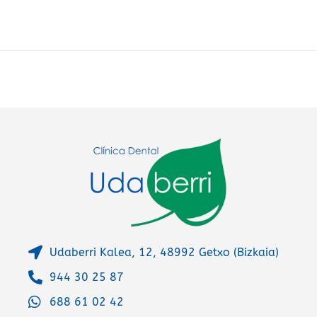
e
r
n
a
t
i
v
e
:
Udaberri Kalea, 12, 48992 Getxo (Bizkaia)
944 30 25 87
688 61 02 42