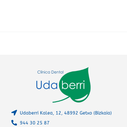
t
e
r
n
a
t
i
v
e
:
Udaberri Kalea, 12, 48992 Getxo (Bizkaia)
944 30 25 87