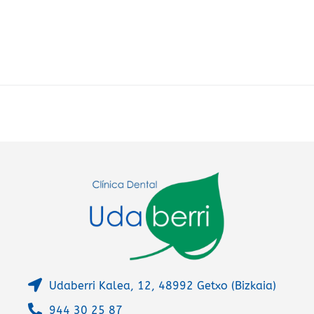
t
e
r
n
a
t
i
v
e
:
Udaberri Kalea, 12, 48992 Getxo (Bizkaia)
944 30 25 87